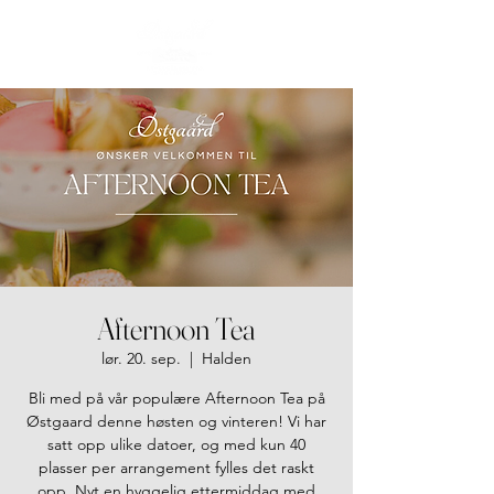
Afternoon Tea
lør. 20. sep.
  |  
Halden
Bli med på vår populære Afternoon Tea på
Østgaard denne høsten og vinteren! Vi har
satt opp ulike datoer, og med kun 40
plasser per arrangement fylles det raskt
opp. Nyt en hyggelig ettermiddag med