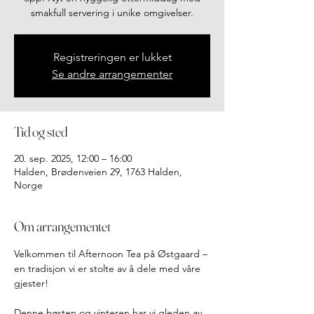
smakfull servering i unike omgivelser.
Registreringen er lukket
Se andre arrangementer
Tid og sted
20. sep. 2025, 12:00 – 16:00
Halden, Brødenveien 29, 1763 Halden,
Norge
Om arrangementet
Velkommen til Afternoon Tea på Østgaard – 
en tradisjon vi er stolte av å dele med våre 
gjester! 
Denne høsten og vinteren har vi gleden av 