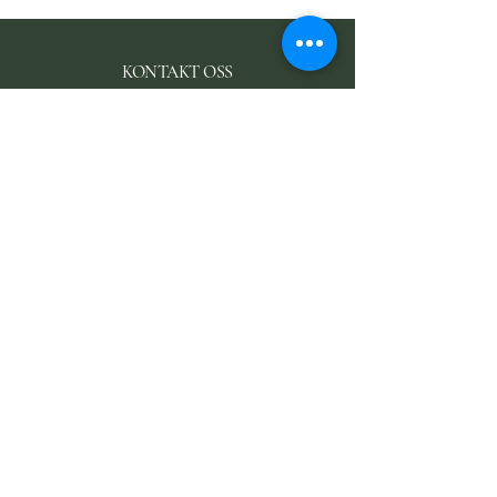
KONTAKT OSS
ostgaard@garder.no
+47 977 18 670
Kontakt tid:
mandag - fredag
Fra
09:00 - 15:00
Brødenveien 31
1763 Halden
KONTAKTSKJEMA
Fornavn
Etternavn
E-mail