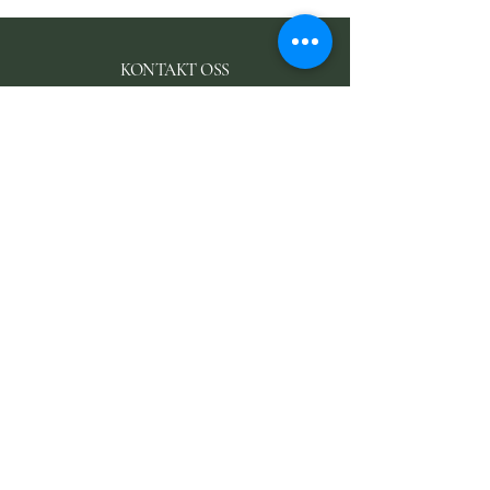
KONTAKT OSS
ostgaard@garder.no
+47 977 18 670
Kontakt tid:
mandag - fredag
Fra
09:00 - 15:00
Brødenveien 31
1763 Halden
KONTAKTSKJEMA
Fornavn
Etternavn
E-mail