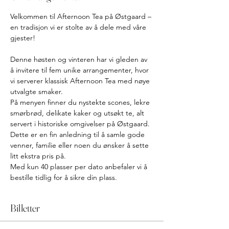
Velkommen til Afternoon Tea på Østgaard – 
en tradisjon vi er stolte av å dele med våre 
gjester! 
Denne høsten og vinteren har vi gleden av 
å invitere til fem unike arrangementer, hvor 
vi serverer klassisk Afternoon Tea med nøye 
utvalgte smaker. 
På menyen finner du nystekte scones, lekre 
smørbrød, delikate kaker og utsøkt te, alt 
servert i historiske omgivelser på Østgaard.
Dette er en fin anledning til å samle gode 
venner, familie eller noen du ønsker å sette 
litt ekstra pris på. 
Med kun 40 plasser per dato anbefaler vi å 
bestille tidlig for å sikre din plass.
Billetter