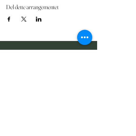
Del dette arrangementet
KONTAKT OSS
ostgaard@garder.no
+47 977 18 670
Kontakt tid:
mandag - fredag
Fra
09:00 - 15:00
Brødenveien 31
1763 Halden
KONTAKTSKJEMA
Fornavn