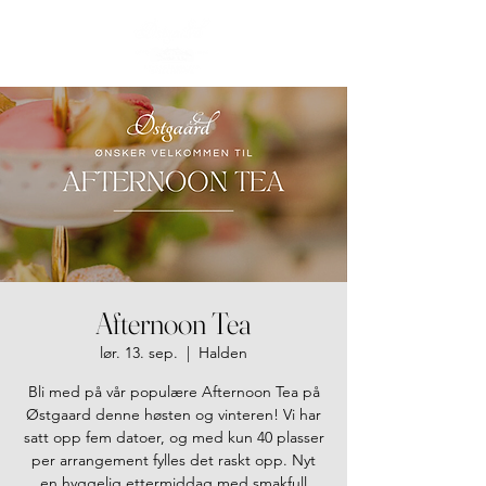
Afternoon Tea
lør. 13. sep.
  |  
Halden
Bli med på vår populære Afternoon Tea på
Østgaard denne høsten og vinteren! Vi har
satt opp fem datoer, og med kun 40 plasser
per arrangement fylles det raskt opp. Nyt
en hyggelig ettermiddag med smakfull