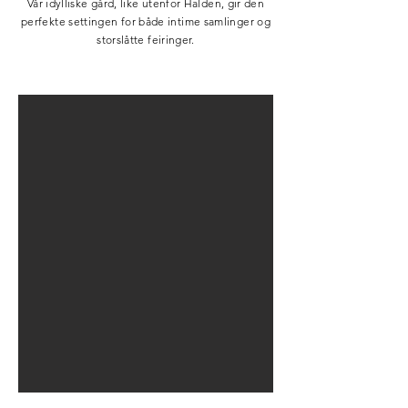
Vår idylliske gård, like utenfor Halden, gir den
perfekte settingen for både intime samlinger og
storslåtte feiringer.