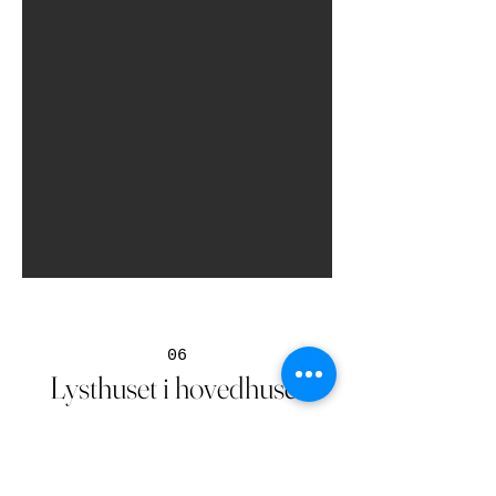
06
Lysthuset i hovedhuset
Lysthuset i hovedhuset er et lyst og
elegant rom som kombinerer en intim
atmosfære med utsikt over den vakre