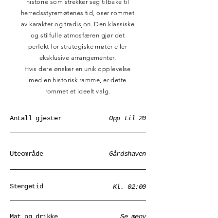
historie som strekker seg tilbake til
herredsstyremøtenes tid, oser rommet
av karakter og tradisjon. Den klassiske
og stilfulle atmosfæren gjør det
perfekt for strategiske møter eller
eksklusive arrangementer.
Hvis dere ønsker en unik opplevelse
med en historisk ramme, er dette
rommet et ideelt valg.
Antall gjester
Opp til 20
Uteområde
Gårdshaven
Stengetid
Kl. 02:00
Mat og drikke
Se meny